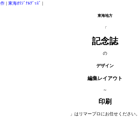
制作
|
東海ｵﾘｼﾞﾅﾙｸﾞｯｽﾞ
|
東海地方
「
記念誌
の
デザイン
編集レイアウト
～
印刷
」はリマープロにお任せください。
。