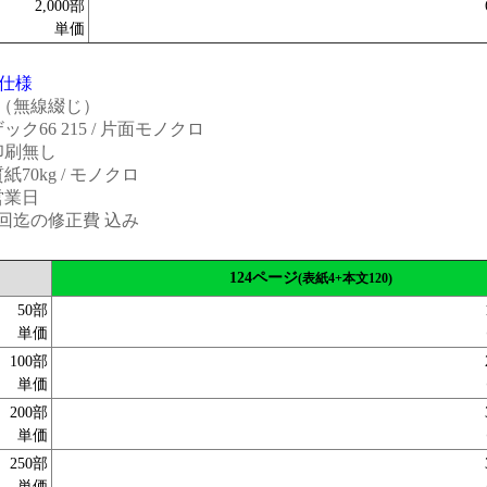
2,000部
単価
仕様
4（無線綴じ）
ク66 215 / 片面モノクロ
印刷無し
70kg / モノクロ
営業日
回迄の修正費 込み
124ページ
(表紙4+本文120)
50部
単価
100部
単価
200部
単価
250部
単価