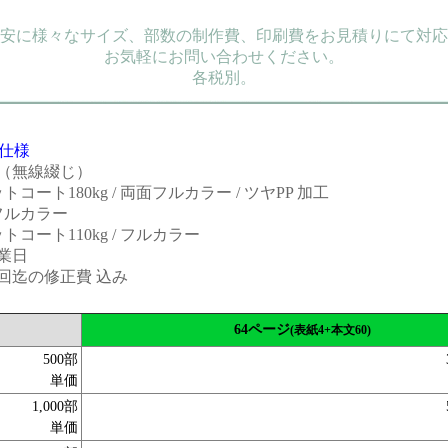
安に様々なサイズ、部数の制作費、印刷費をお見積りにて対応
お気軽にお問い合わせください。
各税別。
仕様
4（無線綴じ）
コート180kg / 両面フルカラー / ツヤPP 加工
フルカラー
コート110kg / フルカラー
業日
回迄の修正費 込み
64ページ
(表紙4+本文60)
500部
単価
1,000部
単価