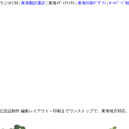
ラジオCM
|
東海翻訳通訳
|
東海ﾒﾃﾞｨｱﾐｯｸｽ
|
東海印刷ﾃﾞｻﾞｲﾝ
|
ﾎｰﾑﾍﾟｰｼﾞ
記念誌制作 編集レイアウト～印刷までワンストップで。東海地方対応