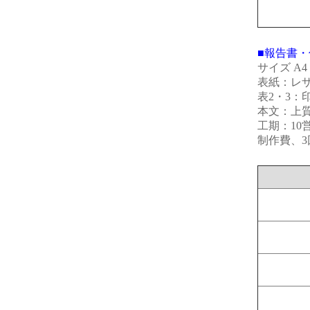
■報告書・
サイズ A
表紙：レザッ
表2・3：
本文：上質紙
工期：10
制作費、3