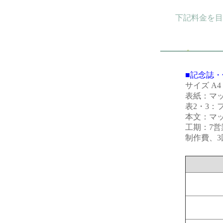
下記料金を目
■記念誌・
サイズ A
表紙：マット
表2・3：
本文：マット
工期：7営
制作費、3