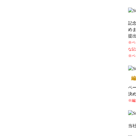
記
め
提
※ペ
な記
※ペ
編
ペ
決
※編
当