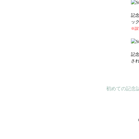
記
ッ
※誤
記
さ
初めての記念