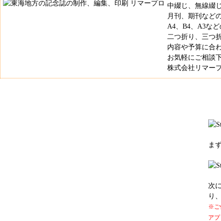
中綴じ、無線綴
月刊、期刊など
A4、B4、A3
二つ折り、三つ
内容や予算に合
お気軽にご相談
株式会社リマープロ 
ま
次
り
※ご
アプ