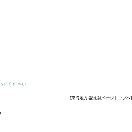
わせください。
[東海地方-記念誌ページトップへ]
]