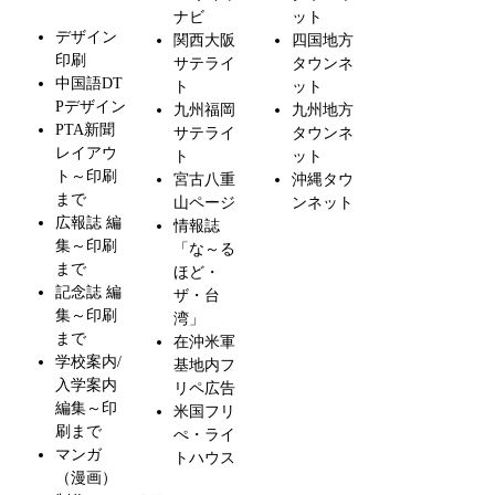
ナビ
ット
デザイン
関西大阪
四国地方
印刷
サテライ
タウンネ
中国語DT
ト
ット
Pデザイン
九州福岡
九州地方
PTA新聞
サテライ
タウンネ
レイアウ
ト
ット
ト～印刷
宮古八重
沖縄タウ
まで
山ページ
ンネット
広報誌 編
情報誌
集～印刷
「な～る
まで
ほど・
記念誌 編
ザ・台
集～印刷
湾」
まで
在沖米軍
学校案内/
基地内フ
入学案内
リペ広告
編集～印
米国フリ
刷まで
ぺ・ライ
マンガ
トハウス
（漫画）