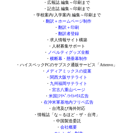
・
広報誌 編集～印刷まで
・
記念誌 編集～印刷まで
・
学校案内/入学案内 編集～印刷まで
・
翻訳＋ホームページ制作
・
翻訳＋印刷
・
翻訳者登録
・
求人情報サイト構築
・
人材募集サポート
・
ノベルティグッズ全般
・
横断幕・懸垂幕制作
・
ハイスペックPCのサブスク通販サービス「Attenvo」
・
メディアミックスの提案
・
関西大阪サテライト
・
九州福岡サテライト
・
宮古八重山ページ
・
米国]ﾌﾘﾍﾟ/ﾗｲﾄﾊｳｽ広告
・
在沖米軍基地内フリペ広告
・
台湾及び海外対応
・
情報誌「な～るほど・ザ・台湾」
・
中国製造委託
・
会社概要