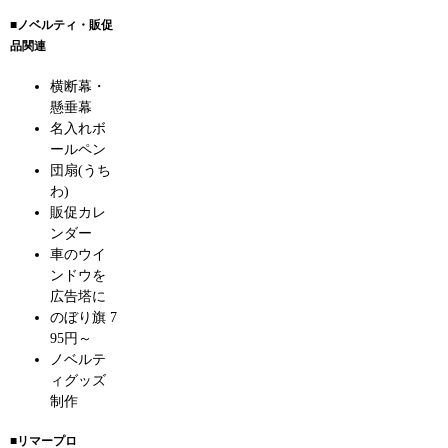
■ノベルティ・販促
品関連
横断幕・
懸垂幕
名入れボ
ールペン
団扇(うち
わ)
販促カレ
ンダー
車のウイ
ンドウを
広告塔に
のぼり旗 7
95円～
ノベルテ
ィグッズ
制作
■リマープロ