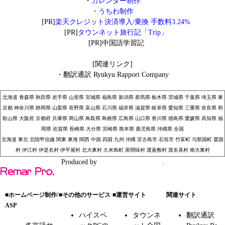
・
カレンダー制作
・
うちわ制作
[PR]
楽天クレジット決済導入/乗換 手数料3.24%
[PR]
タウンネット旅行記「Trip」
[PR]
中国語学習記
[関連リンク]
・
翻訳通訳 Ryukyu Rapport Company
北海道
青森県
秋田県
岩手県
山形県
宮城県
福島県
新潟県
群馬県
栃木県
茨城県
千葉県
埼玉県
東
京都
神奈川県
静岡県
山梨県
長野県
富山県
石川県
福井県
滋賀県
岐阜県
愛知県
三重県
奈良県
和
歌山県
大阪府
京都府
兵庫県
岡山県
鳥取県
島根県
広島県
山口県
香川県
徳島県
愛媛県
高知県
福
岡県
佐賀県
長崎県
大分県
宮崎県
熊本県
鹿児島県
沖縄県
全国
北海道
東北
北陸甲信越
関東
東海
関西
中国
四国
九州
沖縄
宮古島市
石垣市
竹富町
与那国町
粟国
村
伊江村
伊是名村
伊平屋村
北大東村
久米島町
座間味村
渡嘉敷村
渡名喜村
南大東村
Produced by
株式会社リマープロ
.
■ホームページ制作/
■その他のサービス
■運営サイト
関連サイト
ASP
ハイスペ
タウンネ
翻訳通訳