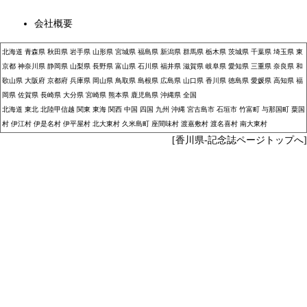
会社概要
北海道
青森県
秋田県
岩手県
山形県
宮城県
福島県
新潟県
群馬県
栃木県
茨城県
千葉県
埼玉県
東
京都
神奈川県
静岡県
山梨県
長野県
富山県
石川県
福井県
滋賀県
岐阜県
愛知県
三重県
奈良県
和
歌山県
大阪府
京都府
兵庫県
岡山県
鳥取県
島根県
広島県
山口県
香川県
徳島県
愛媛県
高知県
福
岡県
佐賀県
長崎県
大分県
宮崎県
熊本県
鹿児島県
沖縄県
全国
北海道
東北
北陸甲信越
関東
東海
関西
中国
四国
九州
沖縄
宮古島市
石垣市
竹富町
与那国町
粟国
村
伊江村
伊是名村
伊平屋村
北大東村
久米島町
座間味村
渡嘉敷村
渡名喜村
南大東村
[香川県-記念誌ページトップへ]