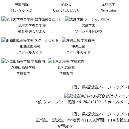
中部病院
琉心会
琉球大学
ゆいちゅうぶ
りゅうしんだより
NewsLetter
琉球大学教育学部
大庭学園
教育振興会だより
ソーシャルNEWS
那覇国際高校
沖縄工業
スクールガイド
スクールガイド
八重山高等学校
真和志高校
学校案内
学校案内
[香川県-記念誌ページトップへ]
(株)リマープロ 電話：0120-015150
[ ホームペー
[香川県-記念誌ページトップへ]
[
広報誌
] [
記念誌
] [
学校案内
] [
PTA新聞
] [
PTA広報誌
]
お問合せ