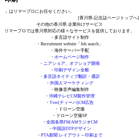
」はリマープロにお任せください。
[香川県-記念誌ページトップへ]
その他の香川県 企業向けサービス
リマープロでは香川県対応の様々なサービスを提供しております。
・
多言語サイト制作
・
Recruitment website「Job search」
・
海外サーバー手配
・
ホームページ制作
・
ニアショア、オフショア開発
・
印刷デザイン全般
・
多言語ネイティブ翻訳・通訳
・
外国人マーケティング
・
映像音声編集制作
・
沖縄テレビCM製作管理
・
Tver(ティーバ)CM広告
・
ドローン空撮
・
ドローン空撮SP
・
全国各県FM/AMラジオCM
・
中国語DTPデザイン
・
PTA新聞 レイアウト～印刷まで