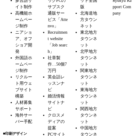
多言語サ
ックPCの
ット全国
Ryukyu Ra
イト制作
サブスク
版
pport Com
高機能ホ
通販サー
北海道地
pany
ームペー
ビス「Atte
方タウン
ジ制作
nvo」
ネット
ニアショ
Recruitmen
東北地方
ア、オフ
t website
タウンネ
ショア開
「Job searc
ット
発
h」
北甲地方
外国語ホ
社章製
タウンネ
ームペー
作…50個7
ット
ジ制作
万円
関東地方
リクルー
英会話レ
タウンネ
ト用ウェ
ッスンナ
ット
ブサイト
ビ
東海地方
構築
婚活情報
タウンネ
人材募集
サイトナ
ット
サポート
ビ
関西地方
海外サー
クロスメ
タウンネ
バー手配
ディアの
ット
提案
中国地方
■印刷デザイン
PCサイト
タウンネ