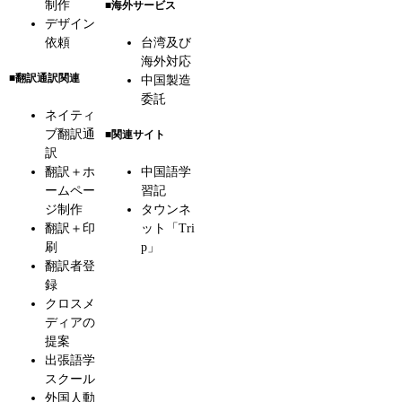
制作
■海外サービス
デザイン
依頼
台湾及び
海外対応
■翻訳通訳関連
中国製造
委託
ネイティ
ブ翻訳通
■関連サイト
訳
翻訳＋ホ
中国語学
ームペー
習記
ジ制作
タウンネ
翻訳＋印
ット「Tri
刷
p」
翻訳者登
録
クロスメ
ディアの
提案
出張語学
スクール
外国人動