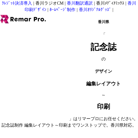
ｸﾚｼﾞｯﾄ決済導入
|
香川ラジオCM
|
香川翻訳通訳
|
香川ﾒﾃﾞｨｱﾐｯｸｽ
|
香川
印刷ﾃﾞｻﾞｲﾝ
|
ﾎｰﾑﾍﾟｰｼﾞ制作
|
香川ｵﾘｼﾞﾅﾙｸﾞｯｽﾞ
|
香川県
「
記念誌
の
デザイン
編集レイアウト
～
印刷
」はリマープロにお任せください。
記念誌制作 編集レイアウト～印刷までワンストップで。香川県対応。