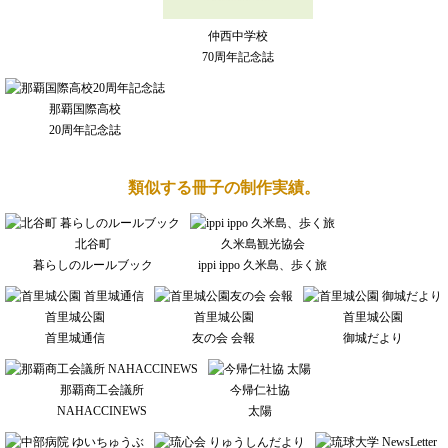
仲西中学校
70周年記念誌
那覇国際高校
20周年記念誌
類似する冊子の制作実績。
北谷町
久米島観光協会
暮らしのルールブック
ippi ippo 久米島、歩く旅
首里城公園
首里城公園
首里城公園
首里城通信
友の会 会報
御城だより
那覇商工会議所
今帰仁社協
NAHACCINEWS
太陽