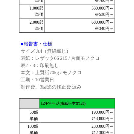
単価
＠780円～
1,000部
530,000円～
単価
＠530円～
2,000部
680,000円～
単価
＠340円～
■報告書・仕様
サイズ A4（無線綴じ）
表紙：レザック66 215 / 片面モノクロ
表2・3：印刷無し
本文：上質紙70kg / モノクロ
工期：10営業日
制作費、3回迄の修正費 込み
124ページ
(表紙4+本文120)
50部
190,000円～
単価
＠3,800円～
100部
230,000円～
単価
＠2,300円～