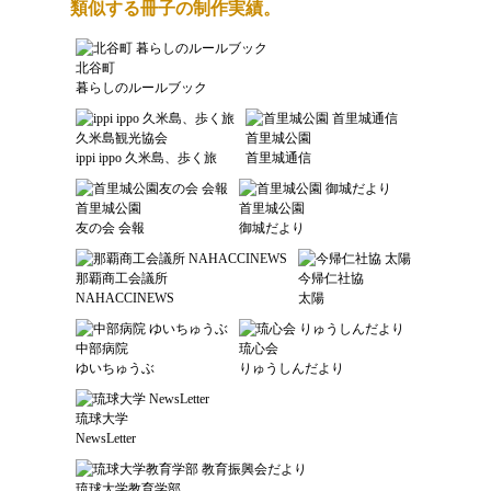
類似する冊子の制作実績。
北谷町
暮らしのルールブック
久米島観光協会
首里城公園
ippi ippo 久米島、歩く旅
首里城通信
首里城公園
首里城公園
友の会 会報
御城だより
那覇商工会議所
今帰仁社協
NAHACCINEWS
太陽
中部病院
琉心会
ゆいちゅうぶ
りゅうしんだより
琉球大学
NewsLetter
琉球大学教育学部