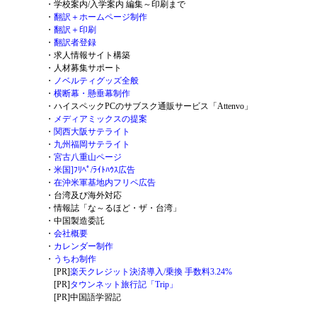
・
学校案内/入学案内 編集～印刷まで
・
翻訳＋ホームページ制作
・
翻訳＋印刷
・
翻訳者登録
・
求人情報サイト構築
・
人材募集サポート
・
ノベルティグッズ全般
・
横断幕・懸垂幕制作
・
ハイスペックPCのサブスク通販サービス「Attenvo」
・
メディアミックスの提案
・
関西大阪サテライト
・
九州福岡サテライト
・
宮古八重山ページ
・
米国]ﾌﾘﾍﾟ/ﾗｲﾄﾊｳｽ広告
・
在沖米軍基地内フリペ広告
・
台湾及び海外対応
・
情報誌「な～るほど・ザ・台湾」
・
中国製造委託
・
会社概要
・
カレンダー制作
・
うちわ制作
[PR]
楽天クレジット決済導入/乗換 手数料3.24%
[PR]
タウンネット旅行記「Trip」
[PR]
中国語学習記