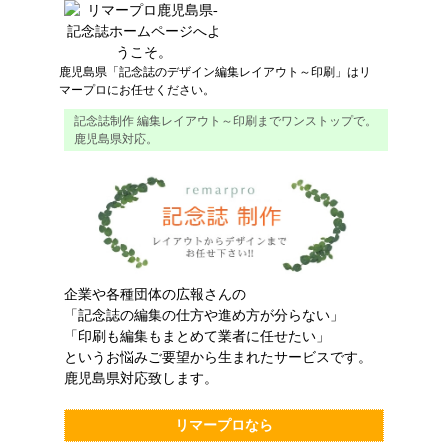
鹿児島県
「
記念誌
の
デザイン
編集レイアウト
～
印刷
」はリ
マープロにお任せください。
記念誌制作 編集レイアウト～印刷までワンストップで。
鹿児島県対応。
企業や各種団体の広報さんの
「記念誌の編集の仕方や進め方が分らない」
「印刷も編集もまとめて業者に任せたい」
というお悩みご要望から生まれたサービスです。
鹿児島県対応致します。
リマープロなら