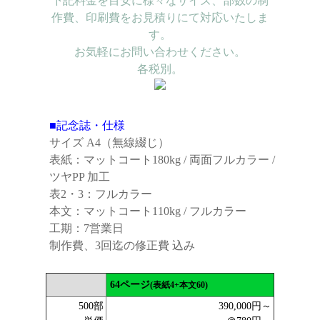
下記料金を目安に様々なサイズ、部数の制
作費、印刷費をお見積りにて対応いたしま
す。
お気軽にお問い合わせください。
各税別。
■記念誌・仕様
サイズ A4（無線綴じ）
表紙：マットコート180kg / 両面フルカラー /
ツヤPP 加工
表2・3：フルカラー
本文：マットコート110kg / フルカラー
工期：7営業日
制作費、3回迄の修正費 込み
64ページ
(表紙4+本文60)
500部
390,000円～