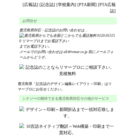
[
広報誌
] [
記念誌
] [
学校案内
] [
PTA新聞
] [
PTA広報
誌
]
お問合せ
鹿児島県対応・記念誌のお問い合わせは…
までお電話下さい。
メールでのお問い合わせは
all＠remar.co.jp
宛にメールフォ
ームからどうぞ。
鹿児島県
「
記念誌
の
デザイン
編集レイアウト
～
印刷
」はリ
マープロにお任せください。
シナジーの期待できる鹿児島県対応その他のサービス