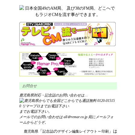
お問合せ
鹿児島県対応・記念誌のお問い合わせは…
までお電話下さい。
メールでのお問い合わせは
all＠remar.co.jp
宛にメールフォ
ームからどうぞ。
「
の
～
」は
鹿児島県
記念誌
デザイン
編集レイアウト
印刷