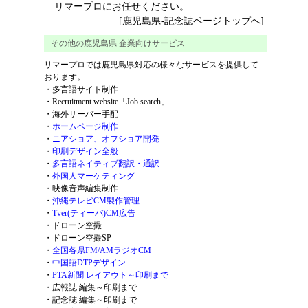
リマープロにお任せください。
[鹿児島県-記念誌ページトップへ]
その他の鹿児島県 企業向けサービス
リマープロでは鹿児島県対応の様々なサービスを提供して
おります。
・
多言語サイト制作
・
Recruitment website「Job search」
・
海外サーバー手配
・
ホームページ制作
・
ニアショア、オフショア開発
・
印刷デザイン全般
・
多言語ネイティブ翻訳・通訳
・
外国人マーケティング
・
映像音声編集制作
・
沖縄テレビCM製作管理
・
Tver(ティーバ)CM広告
・
ドローン空撮
・
ドローン空撮SP
・
全国各県FM/AMラジオCM
・
中国語DTPデザイン
・
PTA新聞 レイアウト～印刷まで
・
広報誌 編集～印刷まで
・
記念誌 編集～印刷まで