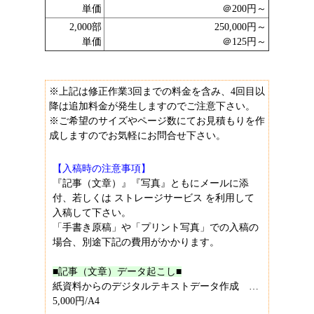
単価
＠200円～
2,000部
250,000円～
単価
＠125円～
※上記は修正作業3回までの料金を含み、4回目以
降は追加料金が発生しますのでご注意下さい。
※ご希望のサイズやページ数にてお見積もりを作
成しますのでお気軽にお問合せ下さい。
【入稿時の注意事項】
『記事（文章）』『写真』ともにメールに添
付、若しくは
ストレージサービス
を利用して
入稿して下さい。
「手書き原稿」や「プリント写真」での入稿の
場合、別途下記の費用がかかります。
■記事（文章）データ起こし■
紙資料からのデジタルテキストデータ作成 …
5,000円/A4