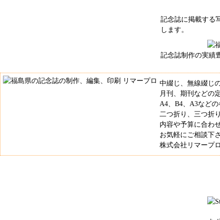
記念誌に掲載する
します。
記念誌制作の実績
中綴じ、無線綴じ
月刊、期刊などの
A4、B4、A3など
二つ折り、三つ折
内容や予算に合わ
お気軽にご相談下
株式会社リマープロ 電