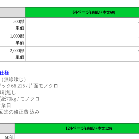
64ページ
(表紙4+本文60)
500部
単価
1,000部
単価
2,000部
単価
仕様
4（無線綴じ）
ク66 215 / 片面モノクロ
印刷無し
70kg / モノクロ
営業日
回迄の修正費 込み
124ページ
(表紙4+本文120)
50部