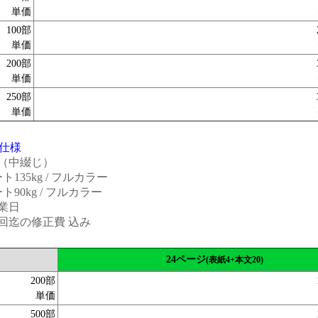
単価
100部
単価
200部
単価
250部
単価
仕様
4（中綴じ）
135kg / フルカラー
90kg / フルカラー
業日
回迄の修正費 込み
24ページ
(表紙4+本文20)
200部
単価
500部