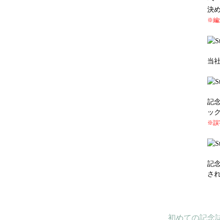
決
※編
当
記
ッ
※誤
記
さ
初めての記念