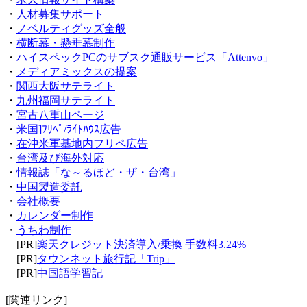
・
人材募集サポート
・
ノベルティグッズ全般
・
横断幕・懸垂幕制作
・
ハイスペックPCのサブスク通販サービス「Attenvo」
・
メディアミックスの提案
・
関西大阪サテライト
・
九州福岡サテライト
・
宮古八重山ページ
・
米国]ﾌﾘﾍﾟ/ﾗｲﾄﾊｳｽ広告
・
在沖米軍基地内フリペ広告
・
台湾及び海外対応
・
情報誌「な～るほど・ザ・台湾」
・
中国製造委託
・
会社概要
・
カレンダー制作
・
うちわ制作
[PR]
楽天クレジット決済導入/乗換 手数料3.24%
[PR]
タウンネット旅行記「Trip」
[PR]
中国語学習記
[関連リンク]