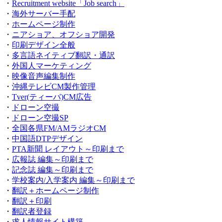
・
Recruitment website「Job search」
・
海外サーバー手配
・
ホームページ制作
・
ニアショア、オフショア開発
・
印刷デザイン全般
・
多言語ネイティブ翻訳・通訳
・
外国人マーケティング
・
映像音声編集制作
・
沖縄テレビCM製作管理
・
Tver(ティーバ)CM広告
・
ドローン空撮
・
ドローン空撮SP
・
全国各県FM/AMラジオCM
・
中国語DTPデザイン
・
PTA新聞 レイアウト～印刷まで
・
広報誌 編集～印刷まで
・
記念誌 編集～印刷まで
・
学校案内/入学案内 編集～印刷まで
・
翻訳＋ホームページ制作
・
翻訳＋印刷
・
翻訳者登録
・
求人情報サイト構築