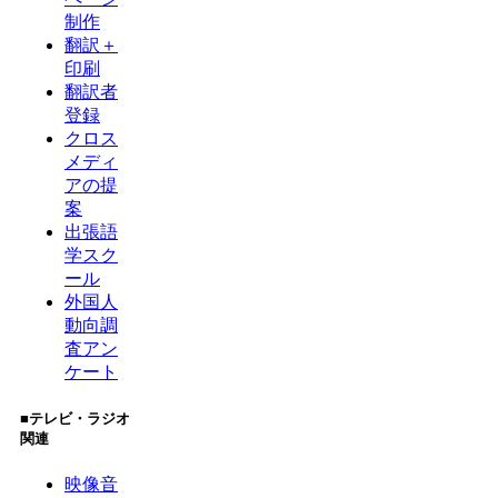
制作
翻訳＋
印刷
翻訳者
登録
クロス
メディ
アの提
案
出張語
学スク
ール
外国人
動向調
査アン
ケート
■テレビ・ラジオ
関連
映像音