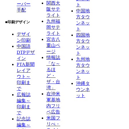
関西大
ーバー
ト
阪サテ
手配
中国地
ライト
方タウ
九州福
■印刷デザイン
ンネッ
岡サテ
ト
ライト
デザイ
四国地
宮古八
ン印刷
方タウ
重山ペ
中国語
ンネッ
ージ
DTPデザ
ト
情報誌
イン
九州地
「な～
PTA新聞
方タウ
るほ
レイア
ンネッ
ど・
ウト～
ト
ザ・台
印刷ま
沖縄タ
湾」
で
ウンネ
在沖米
広報誌
ット
軍基地
編集～
内フリ
印刷ま
ペ広告
で
米国フ
記念誌
リぺ・
編集～