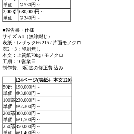
単価
＠530円～
2,000部
680,000円～
単価
＠340円～
■報告書・仕様
サイズ A4（無線綴じ）
表紙：レザック66 215 / 片面モノクロ
表2・3：印刷無し
本文：上質紙70kg / モノクロ
工期：10営業日
制作費、3回迄の修正費 込み
124ページ
(表紙4+本文120)
50部
190,000円～
単価
＠3,800円～
100部
230,000円～
単価
＠2,300円～
200部
300,000円～
単価
＠1,500円～
250部
350,000円～
単価
＠1,400円～