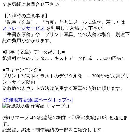
でお気軽にお問合せ下さい。
【入稿時の注意事項】
『記事（文章）』『写真』ともにメールに添付、若しくは
ストレージサービス
を利用して入稿して下さい。
「手書き原稿」や「プリント写真」での入稿の場合、別途下
記の費用がかかります。
■記事（文章）データ起こし■
紙資料からのデジタルテキストデータ作成 …5,000円/A4
■スキャンニング■
プリント写真やイラストのデジタル化 …300円/枚/大判プリ
ントサイズ以内
※枚数のカウント方法は使用する写真の点数に順じます。
[沖縄地方-記念誌ページトップへ]
(株)リマープロの記念誌の編集・印刷の実績は10年を超えま
す。
記念誌、編集・制作実績の一部をご紹介します。