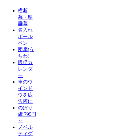
横断
幕・懸
垂幕
名入れ
ボール
ペン
団扇(う
ちわ)
販促カ
レンダ
ー
車のウ
インド
ウを広
告塔に
のぼり
旗 795円
～
ノベル
ティグ