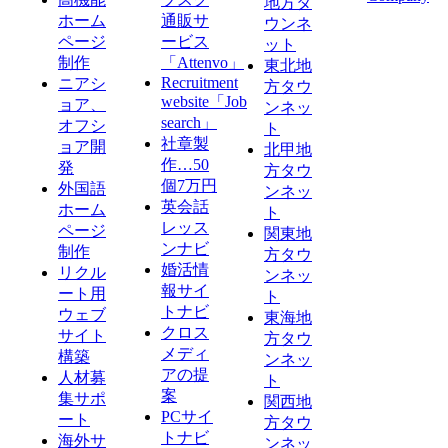
地方タ
ホーム
通販サ
ウンネ
ページ
ービス
ット
制作
「Attenvo」
東北地
Recruitment
ニアシ
方タウ
website「Job
ョア、
ンネッ
search」
オフシ
ト
社章製
ョア開
北甲地
作…50
発
方タウ
個7万円
外国語
ンネッ
英会話
ホーム
ト
レッス
ページ
関東地
ンナビ
制作
方タウ
婚活情
リクル
ンネッ
報サイ
ート用
ト
トナビ
ウェブ
東海地
クロス
サイト
方タウ
メディ
構築
ンネッ
アの提
人材募
ト
案
集サポ
関西地
PCサイ
ート
方タウ
トナビ
海外サ
ンネッ