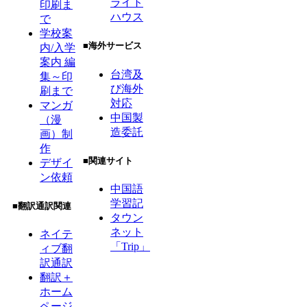
ライト
印刷ま
ハウス
で
学校案
■海外サービス
内/入学
案内 編
台湾及
集～印
び海外
刷まで
対応
マンガ
中国製
（漫
造委託
画）制
作
■関連サイト
デザイ
ン依頼
中国語
学習記
■翻訳通訳関連
タウン
ネット
ネイテ
「Trip」
ィブ翻
訳通訳
翻訳＋
ホーム
ページ