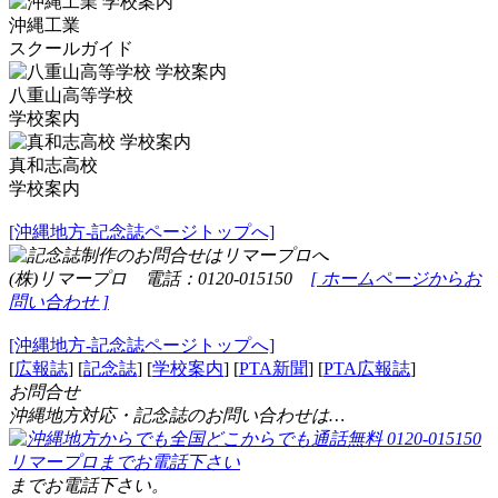
沖縄工業
スクールガイド
八重山高等学校
学校案内
真和志高校
学校案内
[沖縄地方-記念誌ページトップへ]
(株)リマープロ 電話：0120-015150
[ ホームページからお
問い合わせ ]
[沖縄地方-記念誌ページトップへ]
[
広報誌
] [
記念誌
] [
学校案内
] [
PTA新聞
] [
PTA広報誌
]
お問合せ
沖縄地方対応・記念誌のお問い合わせは…
までお電話下さい。