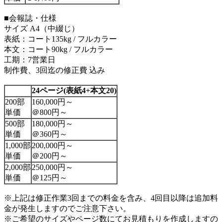
■会報誌・仕様
サイズ A4（中綴じ）
表紙：コート135kg / フルカラー
本文：コート90kg / フルカラー
工期：7営業日
制作費、3回迄の修正費 込み
24ページ
(表紙4+本文20)
200部
160,000円～
単価
＠800円～
500部
180,000円～
単価
＠360円～
1,000部
200,000円～
単価
＠200円～
2,000部
250,000円～
単価
＠125円～
※上記は修正作業3回までの料金を含み、4回目以降は追加料
金が発生しますのでご注意下さい。
※ご希望のサイズやページ数にてお見積もりを作成しますの