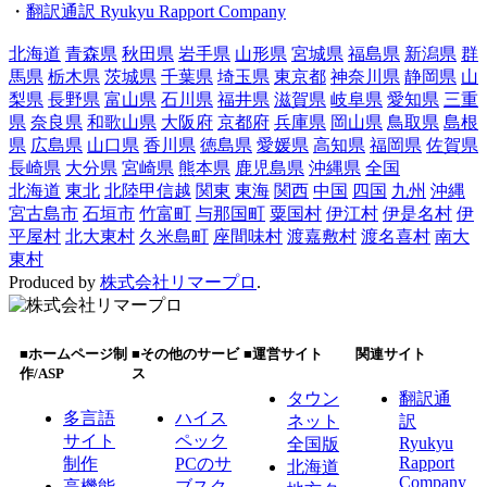
・
翻訳通訳 Ryukyu Rapport Company
北海道
青森県
秋田県
岩手県
山形県
宮城県
福島県
新潟県
群
馬県
栃木県
茨城県
千葉県
埼玉県
東京都
神奈川県
静岡県
山
梨県
長野県
富山県
石川県
福井県
滋賀県
岐阜県
愛知県
三重
県
奈良県
和歌山県
大阪府
京都府
兵庫県
岡山県
鳥取県
島根
県
広島県
山口県
香川県
徳島県
愛媛県
高知県
福岡県
佐賀県
長崎県
大分県
宮崎県
熊本県
鹿児島県
沖縄県
全国
北海道
東北
北陸甲信越
関東
東海
関西
中国
四国
九州
沖縄
宮古島市
石垣市
竹富町
与那国町
粟国村
伊江村
伊是名村
伊
平屋村
北大東村
久米島町
座間味村
渡嘉敷村
渡名喜村
南大
東村
Produced by
株式会社リマープロ
.
■ホームページ制
■その他のサービ
■運営サイト
関連サイト
作/ASP
ス
タウン
翻訳通
多言語
ハイス
ネット
訳
サイト
ペック
Ryukyu
全国版
Rapport
制作
PCのサ
北海道
Company
高機能
ブスク