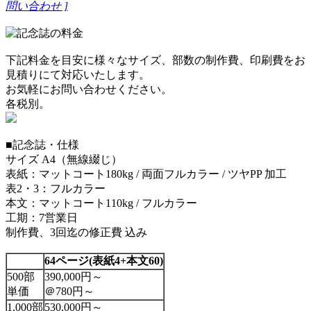
問い合わせ ]
下記料金を目安に様々なサイズ、部数の制作費、印刷費をお
見積りにて対応いたします。
お気軽にお問い合わせください。
各税別。
■記念誌・仕様
サイズ A4（無線綴じ）
表紙：マットコート180kg / 両面フルカラー / ツヤPP 加工
表2・3：フルカラー
本文：マットコート110kg / フルカラー
工期：7営業日
制作費、3回迄の修正費 込み
64ページ
(表紙4+本文60)
500部
390,000円～
単価
＠780円～
1,000部
530,000円～