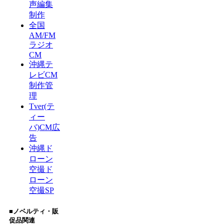
声編集
制作
全国
AM/FM
ラジオ
CM
沖縄テ
レビCM
制作管
理
Tver(テ
ィー
バ)CM広
告
沖縄ド
ローン
空撮
ド
ローン
空撮SP
■ノベルティ・販
促品関連