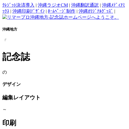
ｸﾚｼﾞｯﾄ決済導入
|
沖縄ラジオCM
|
沖縄翻訳通訳
|
沖縄ﾒﾃﾞｨｱﾐ
ｯｸｽ
|
沖縄印刷ﾃﾞｻﾞｲﾝ
|
ﾎｰﾑﾍﾟｰｼﾞ制作
|
沖縄ｵﾘｼﾞﾅﾙｸﾞｯｽﾞ
|
沖縄地方
「
記念誌
の
デザイン
編集レイアウト
～
印刷