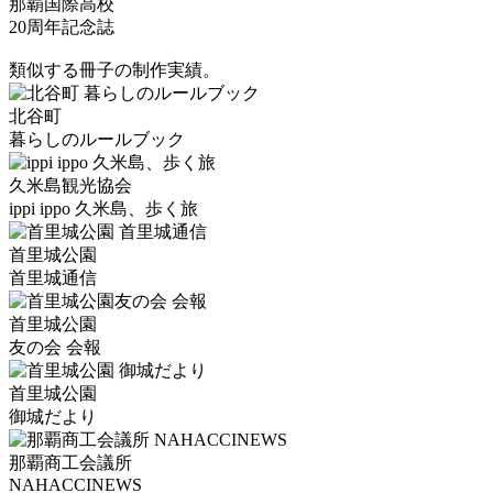
那覇国際高校
20周年記念誌
類似する冊子の制作実績。
北谷町
暮らしのルールブック
久米島観光協会
ippi ippo 久米島、歩く旅
首里城公園
首里城通信
首里城公園
友の会 会報
首里城公園
御城だより
那覇商工会議所
NAHACCINEWS