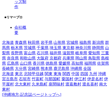
ッズ制
作
■リマープロ
会社概
要
北海道
青森県
秋田県
岩手県
山形県
宮城県
福島県
新潟県
群
馬県
栃木県
茨城県
千葉県
埼玉県
東京都
神奈川県
静岡県
山
梨県
長野県
富山県
石川県
福井県
滋賀県
岐阜県
愛知県
三重
県
奈良県
和歌山県
大阪府
京都府
兵庫県
岡山県
鳥取県
島根
県
広島県
山口県
香川県
徳島県
愛媛県
高知県
福岡県
佐賀県
長崎県
大分県
宮崎県
熊本県
鹿児島県
沖縄県
全国
北海道
東北
北陸甲信越
関東
東海
関西
中国
四国
九州
沖縄
宮古島市
石垣市
竹富町
与那国町
粟国村
伊江村
伊是名村
伊
平屋村
北大東村
久米島町
座間味村
渡嘉敷村
渡名喜村
南大
東村
[沖縄地方-記念誌ページトップへ]