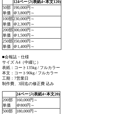
124ページ
(表紙4+本文120)
50部
190,000円～
単価
＠3,800円～
100部
230,000円～
単価
＠2,300円～
200部
300,000円～
単価
＠1,500円～
250部
350,000円～
単価
＠1,400円～
■会報誌・仕様
サイズ A4（中綴じ）
表紙：コート135kg / フルカラー
本文：コート90kg / フルカラー
工期：7営業日
制作費、3回迄の修正費 込み
24ページ
(表紙4+本文20)
200部
160,000円～
単価
＠800円～
500部
180,000円～