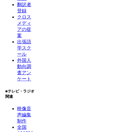
翻訳者
登録
クロス
メディ
アの提
案
出張語
学スク
ール
外国人
動向調
査アン
ケート
■テレビ・ラジオ
関連
映像音
声編集
制作
全国