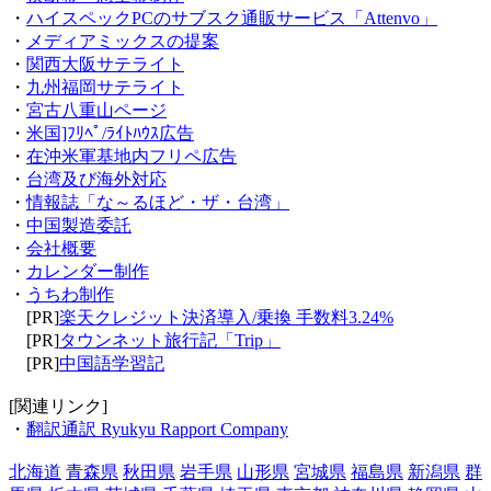
・
ハイスペックPCのサブスク通販サービス「Attenvo」
・
メディアミックスの提案
・
関西大阪サテライト
・
九州福岡サテライト
・
宮古八重山ページ
・
米国]ﾌﾘﾍﾟ/ﾗｲﾄﾊｳｽ広告
・
在沖米軍基地内フリペ広告
・
台湾及び海外対応
・
情報誌「な～るほど・ザ・台湾」
・
中国製造委託
・
会社概要
・
カレンダー制作
・
うちわ制作
[PR]
楽天クレジット決済導入/乗換 手数料3.24%
[PR]
タウンネット旅行記「Trip」
[PR]
中国語学習記
[関連リンク]
・
翻訳通訳 Ryukyu Rapport Company
北海道
青森県
秋田県
岩手県
山形県
宮城県
福島県
新潟県
群