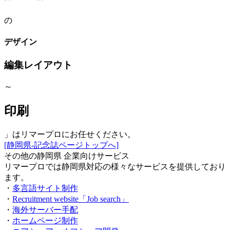
の
デザイン
編集レイアウト
～
印刷
」はリマープロにお任せください。
[静岡県-記念誌ページトップへ]
その他の静岡県 企業向けサービス
リマープロでは静岡県対応の様々なサービスを提供しており
ます。
・
多言語サイト制作
・
Recruitment website「Job search」
・
海外サーバー手配
・
ホームページ制作