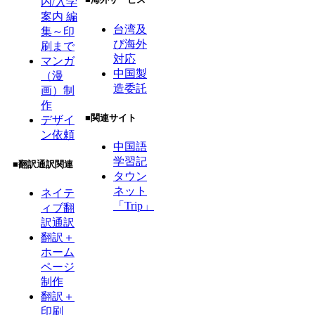
内/入学
案内 編
台湾及
集～印
び海外
刷まで
対応
マンガ
中国製
（漫
造委託
画）制
作
■関連サイト
デザイ
ン依頼
中国語
学習記
■翻訳通訳関連
タウン
ネット
ネイテ
「Trip」
ィブ翻
訳通訳
翻訳＋
ホーム
ページ
制作
翻訳＋
印刷