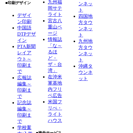
九州福
■印刷デザイン
ンネッ
岡サテ
ト
ライト
デザイ
四国地
宮古八
ン印刷
方タウ
重山ペ
中国語
ンネッ
ージ
DTPデザ
ト
情報誌
イン
九州地
「な～
PTA新聞
方タウ
るほ
レイア
ンネッ
ど・
ウト～
ト
ザ・台
印刷ま
沖縄タ
湾」
で
ウンネ
在沖米
広報誌
ット
軍基地
編集～
内フリ
印刷ま
ペ広告
で
米国フ
記念誌
リぺ・
編集～
ライト
印刷ま
ハウス
で
学校案
■海外サービス