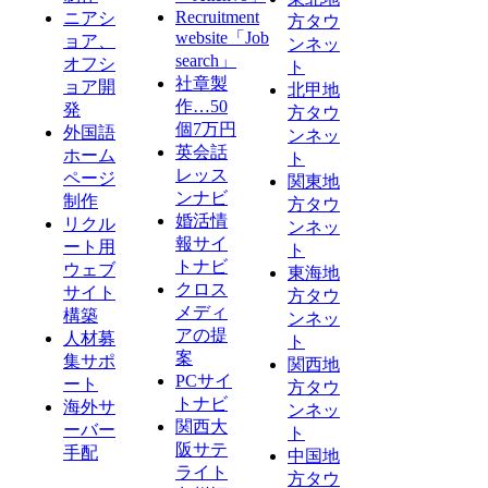
Recruitment
ニアシ
方タウ
website「Job
ョア、
ンネッ
search」
オフシ
ト
社章製
ョア開
北甲地
作…50
発
方タウ
個7万円
外国語
ンネッ
英会話
ホーム
ト
レッス
ページ
関東地
ンナビ
制作
方タウ
婚活情
リクル
ンネッ
報サイ
ート用
ト
トナビ
ウェブ
東海地
クロス
サイト
方タウ
メディ
構築
ンネッ
アの提
人材募
ト
案
集サポ
関西地
PCサイ
ート
方タウ
トナビ
海外サ
ンネッ
関西大
ーバー
ト
阪サテ
手配
中国地
ライト
方タウ