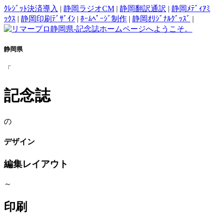
ｸﾚｼﾞｯﾄ決済導入
|
静岡ラジオCM
|
静岡翻訳通訳
|
静岡ﾒﾃﾞｨｱﾐ
ｯｸｽ
|
静岡印刷ﾃﾞｻﾞｲﾝ
|
ﾎｰﾑﾍﾟｰｼﾞ制作
|
静岡ｵﾘｼﾞﾅﾙｸﾞｯｽﾞ
|
静岡県
「
記念誌
の
デザイン
編集レイアウト
～
印刷