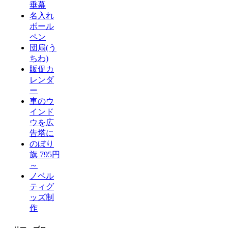
垂幕
名入れ
ボール
ペン
団扇(う
ちわ)
販促カ
レンダ
ー
車のウ
インド
ウを広
告塔に
のぼり
旗 795円
～
ノベル
ティグ
ッズ制
作