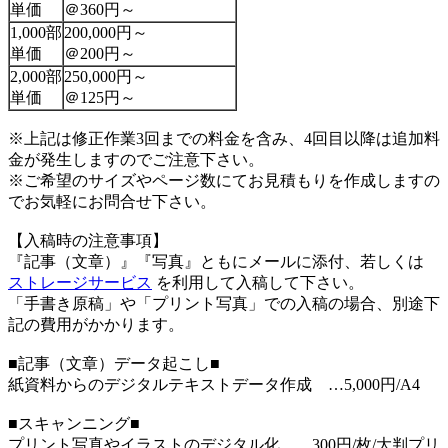
単価
＠360円～
1,000部
200,000円～
単価
＠200円～
2,000部
250,000円～
単価
＠125円～
※上記は修正作業3回までの料金を含み、4回目以降は追加料
金が発生しますのでご注意下さい。
※ご希望のサイズやページ数にてお見積もりを作成しますの
でお気軽にお問合せ下さい。
【入稿時の注意事項】
『記事（文章）』『写真』ともにメールに添付、若しくは
ストレージサービス
を利用して入稿して下さい。
「手書き原稿」や「プリント写真」での入稿の場合、別途下
記の費用がかかります。
■記事（文章）データ起こし■
紙資料からのデジタルテキストデータ作成 …5,000円/A4
■スキャンニング■
プリント写真やイラストのデジタル化 …300円/枚/大判プリ