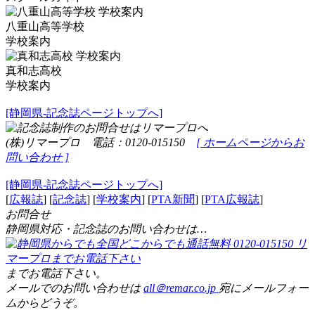
八重山高等学校
学校案内
真和志高校
学校案内
[静岡県-記念誌ページトップへ]
(株)リマープロ 電話：0120-015150
[ ホームページからお
問い合わせ ]
[静岡県-記念誌ページトップへ]
[
広報誌
] [
記念誌
] [
学校案内
] [
PTA新聞
] [
PTA広報誌
]
お問合せ
静岡県対応・記念誌のお問い合わせは…
までお電話下さい。
メールでのお問い合わせは
all＠remar.co.jp
宛にメールフォー
ムからどうぞ。