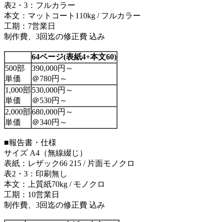
表2・3：フルカラー
本文：マットコート110kg / フルカラー
工期：7営業日
制作費、3回迄の修正費 込み
64ページ
(表紙4+本文60)
500部
390,000円～
単価
＠780円～
1,000部
530,000円～
単価
＠530円～
2,000部
680,000円～
単価
＠340円～
■報告書・仕様
サイズ A4（無線綴じ）
表紙：レザック66 215 / 片面モノクロ
表2・3：印刷無し
本文：上質紙70kg / モノクロ
工期：10営業日
制作費、3回迄の修正費 込み