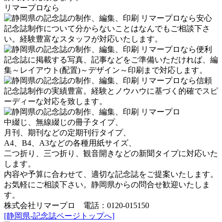
リマープロなら
記念誌制作について分からないことはなんでもご相談下さ
い。経験豊富なスタッフが対応いたします。
記念誌に掲載する写真、記事などをご準備いただければ、編
集～レイアウト(配置)～デザイン～印刷まで対応します。
記念誌制作の実績豊富。経験とノウハウに基づく的確でスピ
ーディーな対応を致します。
中綴じ、無線綴じの冊子タイプ、
月刊、期刊などの定期刊行タイプ、
A4、B4、A3などの各種用紙サイズ、
二つ折り、三つ折り、観音開きなどの新聞タイプに対応いた
します。
内容や予算に合わせて、適切な記念誌をご提案いたします。
お気軽にご相談下さい。静岡県からの問合せ歓迎いたしま
す。
株式会社リマープロ 電話：0120-015150
[静岡県-記念誌ページトップへ]