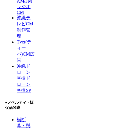
AM/FM
ラジオ
CM
沖縄テ
レビCM
制作管
理
Tver(テ
ィー
バ)CM広
告
沖縄ド
ローン
空撮
ド
ローン
空撮SP
■ノベルティ・販
促品関連
横断
幕・懸