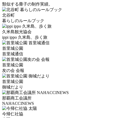
類似する冊子の制作実績。
北谷町
暮らしのルールブック
久米島観光協会
ippi ippo 久米島、歩く旅
首里城公園
首里城通信
首里城公園
友の会 会報
首里城公園
御城だより
那覇商工会議所
NAHACCINEWS
今帰仁社協