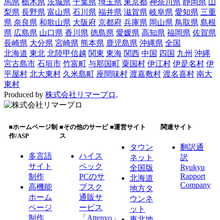
馬県
栃木県
茨城県
千葉県
埼玉県
東京都
神奈川県
静岡県
山
梨県
長野県
富山県
石川県
福井県
滋賀県
岐阜県
愛知県
三重
県
奈良県
和歌山県
大阪府
京都府
兵庫県
岡山県
鳥取県
島根
県
広島県
山口県
香川県
徳島県
愛媛県
高知県
福岡県
佐賀県
長崎県
大分県
宮崎県
熊本県
鹿児島県
沖縄県
全国
北海道
東北
北陸甲信越
関東
東海
関西
中国
四国
九州
沖縄
宮古島市
石垣市
竹富町
与那国町
粟国村
伊江村
伊是名村
伊
平屋村
北大東村
久米島町
座間味村
渡嘉敷村
渡名喜村
南大
東村
Produced by
株式会社リマープロ
.
■ホームページ制
■その他のサービ
■運営サイト
関連サイト
作/ASP
ス
タウン
翻訳通
多言語
ハイス
ネット
訳
サイト
ペック
Ryukyu
全国版
Rapport
制作
PCのサ
北海道
Company
高機能
ブスク
地方タ
ホーム
通販サ
ウンネ
ページ
ービス
ット
制作
「Attenvo」
東北地