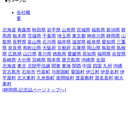
■リマープロ
会社概
要
北海道
青森県
秋田県
岩手県
山形県
宮城県
福島県
新潟県
群
馬県
栃木県
茨城県
千葉県
埼玉県
東京都
神奈川県
静岡県
山
梨県
長野県
富山県
石川県
福井県
滋賀県
岐阜県
愛知県
三重
県
奈良県
和歌山県
大阪府
京都府
兵庫県
岡山県
鳥取県
島根
県
広島県
山口県
香川県
徳島県
愛媛県
高知県
福岡県
佐賀県
長崎県
大分県
宮崎県
熊本県
鹿児島県
沖縄県
全国
北海道
東北
北陸甲信越
関東
東海
関西
中国
四国
九州
沖縄
宮古島市
石垣市
竹富町
与那国町
粟国村
伊江村
伊是名村
伊
平屋村
北大東村
久米島町
座間味村
渡嘉敷村
渡名喜村
南大
東村
[静岡県-記念誌ページトップへ]