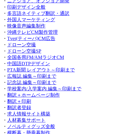
・
ニアショア、オフショア開発
・
印刷デザイン全般
・
多言語ネイティブ翻訳・通訳
・
外国人マーケティング
・
映像音声編集制作
・
沖縄テレビCM製作管理
・
Tver(ティーバ)CM広告
・
ドローン空撮
・
ドローン空撮SP
・
全国各県FM/AMラジオCM
・
中国語DTPデザイン
・
PTA新聞 レイアウト～印刷まで
・
広報誌 編集～印刷まで
・
記念誌 編集～印刷まで
・
学校案内/入学案内 編集～印刷まで
・
翻訳＋ホームページ制作
・
翻訳＋印刷
・
翻訳者登録
・
求人情報サイト構築
・
人材募集サポート
・
ノベルティグッズ全般
・
横断幕・懸垂幕制作