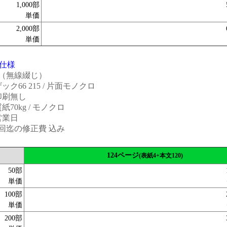
1,000部
単価
2,000部
単価
仕様
4（無線綴じ）
ク66 215 / 片面モノクロ
印刷無し
70kg / モノクロ
営業日
回迄の修正費 込み
124ページ
(表紙4+本文120)
50部
単価
100部
単価
200部