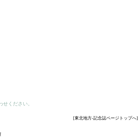
わせください。
[東北地方-記念誌ページトップへ]
]