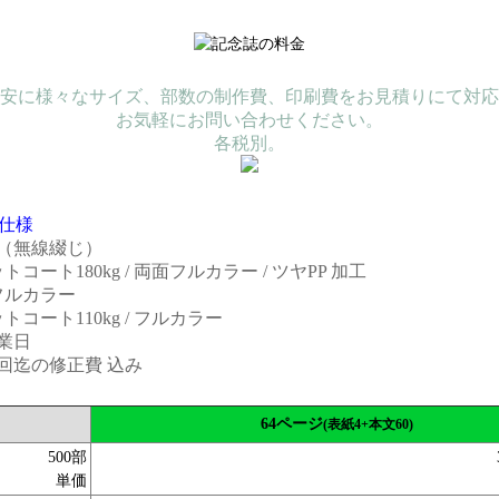
安に様々なサイズ、部数の制作費、印刷費をお見積りにて対応
お気軽にお問い合わせください。
各税別。
仕様
4（無線綴じ）
コート180kg / 両面フルカラー / ツヤPP 加工
フルカラー
コート110kg / フルカラー
業日
回迄の修正費 込み
64ページ
(表紙4+本文60)
500部
単価