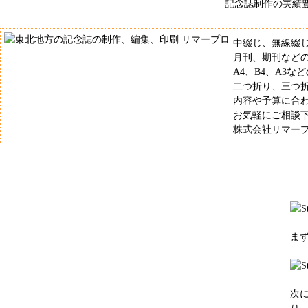
記念誌制作の実績
中綴じ、無線綴
月刊、期刊など
A4、B4、A3
二つ折り、三つ
内容や予算に合
お気軽にご相談
株式会社リマープロ 
ま
次