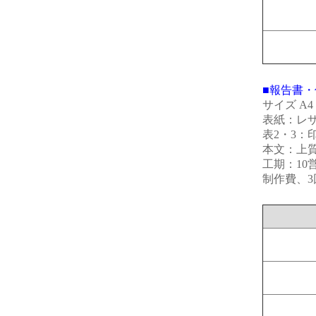
■報告書・
サイズ A
表紙：レザッ
表2・3：
本文：上質紙
工期：10
制作費、3