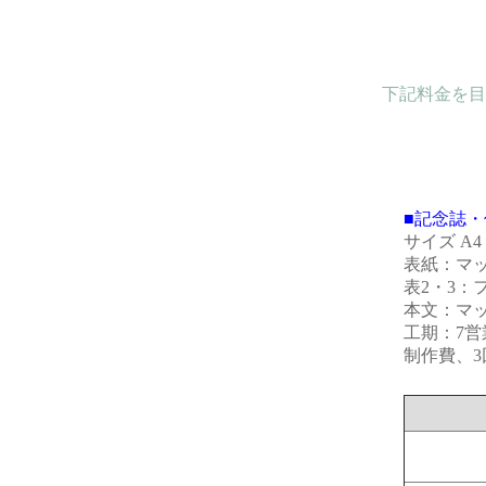
下記料金を目
■記念誌・
サイズ A
表紙：マット
表2・3：
本文：マット
工期：7営
制作費、3