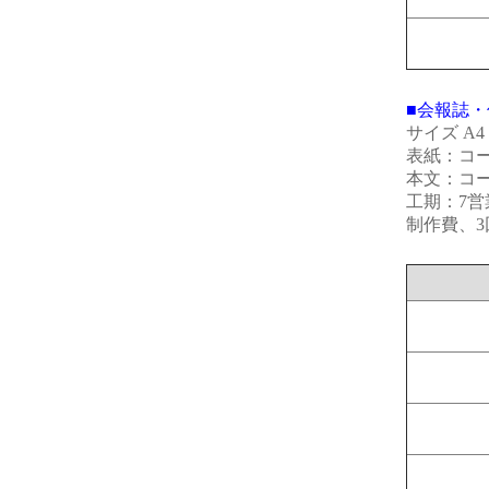
■会報誌・
サイズ A
表紙：コート
本文：コート
工期：7営
制作費、3