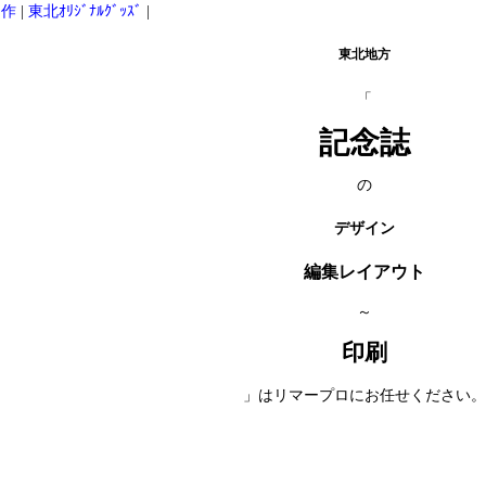
制作
|
東北ｵﾘｼﾞﾅﾙｸﾞｯｽﾞ
|
東北地方
「
記念誌
の
デザイン
編集レイアウト
～
印刷
」はリマープロにお任せください。
。