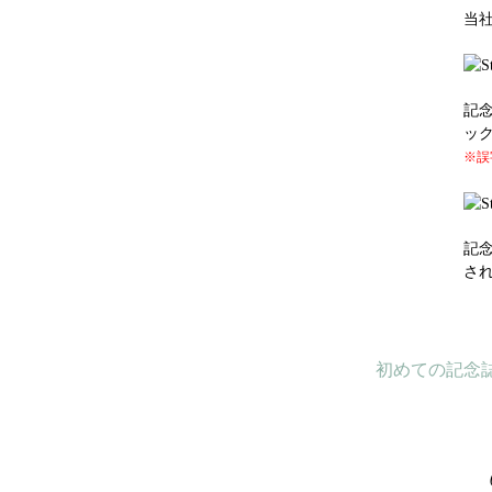
当
記
ッ
※誤
記
さ
初めての記念