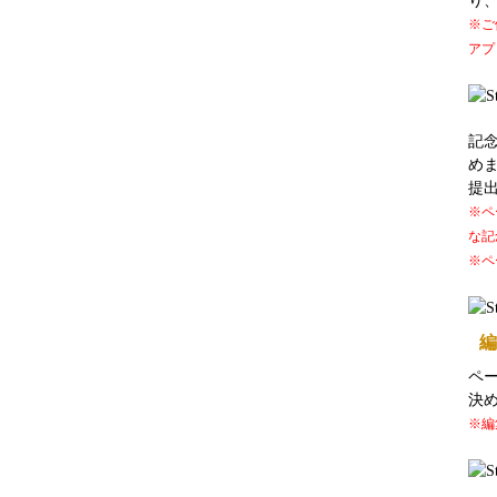
り
※ご
アプ
記
め
提
※ペ
な記
※ペ
編
ペ
決
※編