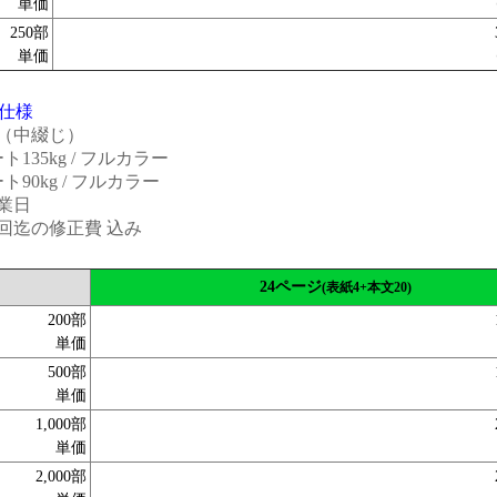
単価
250部
単価
仕様
4（中綴じ）
135kg / フルカラー
90kg / フルカラー
業日
回迄の修正費 込み
24ページ
(表紙4+本文20)
200部
単価
500部
単価
1,000部
単価
2,000部